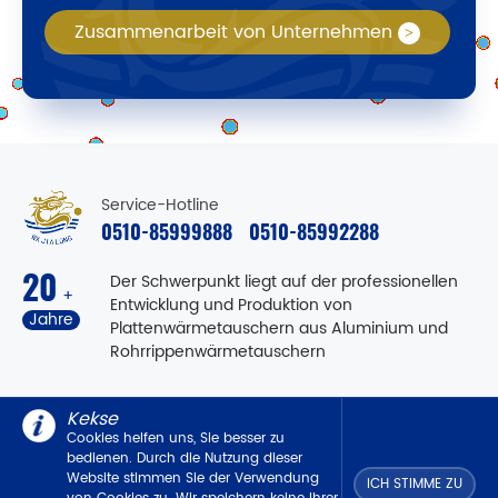
Zusammenarbeit von Unternehmen
Service-Hotline
0510-85999888
0510-85992288
20
Der Schwerpunkt liegt auf der professionellen
+
Entwicklung und Produktion von
Jahre
Plattenwärmetauschern aus Aluminium und
Rohrrippenwärmetauschern
Kekse
Cookies helfen uns, Sie besser zu
Zurück nach oben
bedienen. Durch die Nutzung dieser
Website stimmen Sie der Verwendung
ICH STIMME ZU