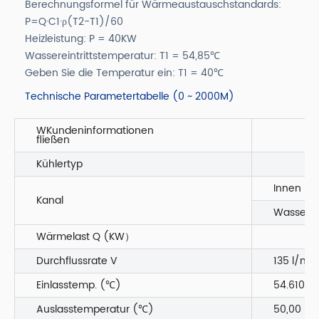
Berechnungsformel für Wärmeaustauschstandards:
P=Q·C1·ρ(T2-T1)/60
Heizleistung: P = 40KW
Wassereintrittstemperatur: T1 = 54,85℃
Geben Sie die Temperatur ein: T1 = 40℃
Technische Parametertabelle (0 ~ 2000M)
WKundeninformationen
fließen
Kühlertyp
Innen
Kanal
Wasser 5
Wärmelast Q (KW）
Durchflussrate V
135 l/min
Einlasstemp. (℃)
54.610
Auslasstemperatur (℃)
50,00