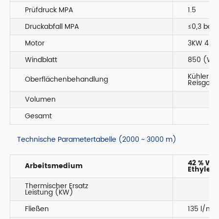
Prüfdruck MPA
1.5
Druckabfall MPA
≤0,3 bar
Motor
3KW 4P I
Windblatt
850 (Wen
Kühler C4
Oberflächenbehandlung
Reisgold
Volumen
Gesamt
Technische Parametertabelle (2000 ~ 3000 m)
42 % Was
Arbeitsmedium
Ethylen
Thermischer Ersatz
Leistung (KW)
Fließen
135 l/min