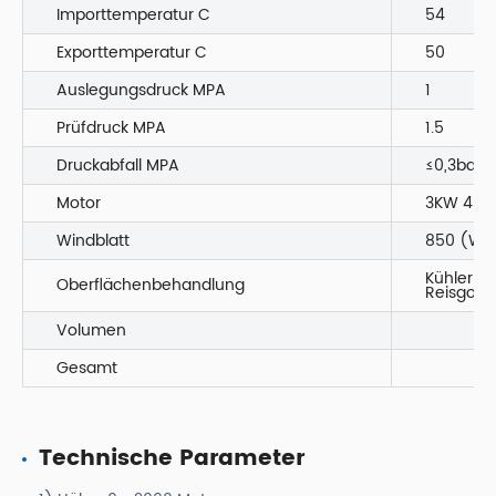
Importtemperatur C
54
Exporttemperatur C
50
Auslegungsdruck MPA
1
Prüfdruck MPA
1.5
Druckabfall MPA
≤0,3bar
Motor
3KW 4P I
Windblatt
850 (Wen
Kühler C4
Oberflächenbehandlung
Reisgold
Volumen
Gesamt
Technische Parameter