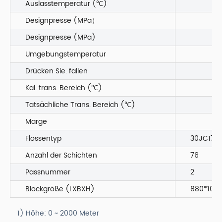
Auslasstemperatur (℃)
Designpresse (MPa）
Designpresse (MPa)
Umgebungstemperatur
Drücken Sie. fallen
Kal. trans. Bereich (℃)
Tatsächliche Trans. Bereich (℃)
Marge
Flossentyp
30JC170
Anzahl der Schichten
76
Passnummer
2
Blockgröße (LXBXH)
880*1060
1) Höhe: 0 ~ 2000 Meter