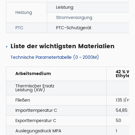
Leistung
Heizung
Stromversorgung
PTC
PTC-Schutzgerät
Liste der wichtigsten Materialien
Technische Parametertabelle (0 ~ 2000M)
42 % Was
Arbeitsmedium
Ethylen
Thermischer Ersatz
Leistung (KW)
Fließen
135 l/min
Importtemperatur C
54,85
Exporttemperatur C
50
Auslegungsdruck MPA
1