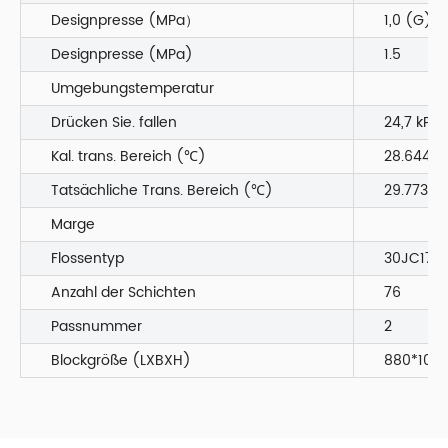
Designpresse (MPa）
1,0 (G)
Designpresse (MPa)
1.5
Umgebungstemperatur
Drücken Sie. fallen
24,7 kPa
Kal. trans. Bereich (℃)
28.644
Tatsächliche Trans. Bereich (℃)
29.773
Marge
Flossentyp
30JC170
Anzahl der Schichten
76
Passnummer
2
Blockgröße (LXBXH)
880*1060