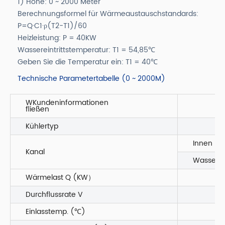
1) Höhe: 0 ~ 2000 Meter
Berechnungsformel für Wärmeaustauschstandards:
P=Q·C1·ρ(T2-T1)/60
Heizleistung: P = 40KW
Wassereintrittstemperatur: T1 = 54,85℃
Geben Sie die Temperatur ein: T1 = 40℃
Technische Parametertabelle (0 ~ 2000M)
WKundeninformationen
fließen
Kühlertyp
Innen
Kanal
Wasser 5
Wärmelast Q (KW）
Durchflussrate V
Einlasstemp. (℃)