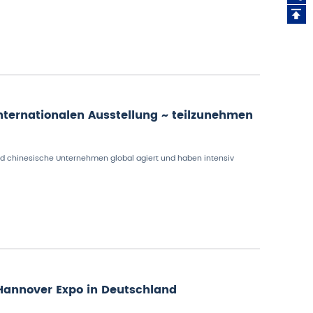
0
8
 internationalen Ausstellung ~ teilzunehmen
ind chinesische Unternehmen global agiert und haben intensiv
Hannover Expo in Deutschland