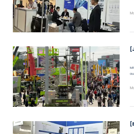
Ma
[
Mi
au
Ma
[