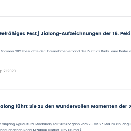
Gefräßiges Fest] Jialong-Aufzeichnungen der 16. Pe
 Sommer 2023 besuchte der Unternehmerverband des Distrikts Binhu eine Reihe v
p 21,2023
ialong führt Sie zu den wundervollen Momenten der X
e Xinjiang Agricultural Machinery Fair 2023 begann vom 25. bis 27. Mai im Xinjiang 
ngguangshan Road, Mizuigou District, City Urumqi).