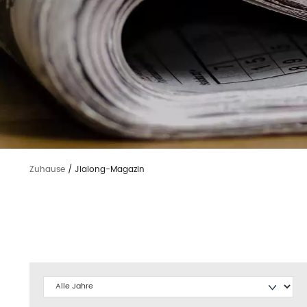
Zuhause
/
Jialong-Magazin