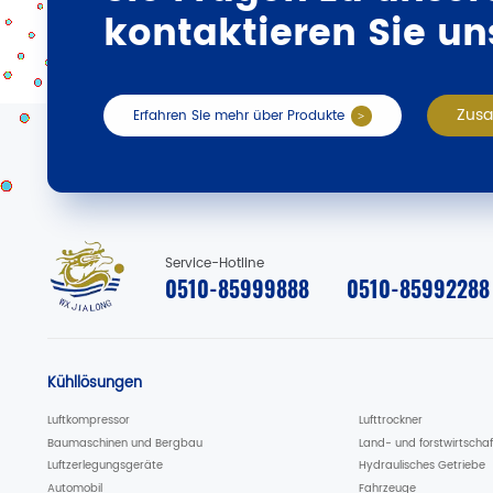
kontaktieren Sie uns
Zus
Erfahren Sie mehr über Produkte
Service-Hotline
0510-85999888
0510-85992288
Kühllösungen
Luftkompressor
Lufttrockner
Baumaschinen und Bergbau
Land- und forstwirtscha
Luftzerlegungsgeräte
Hydraulisches Getriebe
Automobil
Fahrzeuge