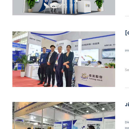
[
Im
Se
J
Di
Ho