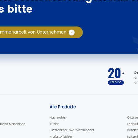
 bitte
ammenarbeit von Unternehmen
20
De
+
un
Jahre
u
Alle Produkte
Nachkühler
Ölkühle
ftliche Maschinen
Kühler
Ladeluf
Lufttrockner-Wärmetauscher
Konden
Kraftstoffkühler
Luftze