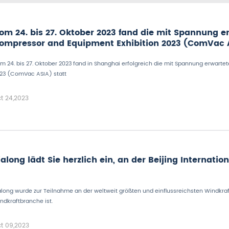
om 24. bis 27. Oktober 2023 fand die mit Spannung e
ompressor and Equipment Exhibition 2023 (ComVac A
nternational Expo Center statt.
m 24. bis 27. Oktober 2023 fand in Shanghai erfolgreich die mit Spannung erwarte
23 (ComVac ASIA) statt
t 24,2023
ialong lädt Sie herzlich ein, an der Beijing Internat
along wurde zur Teilnahme an der weltweit größten und einflussreichsten Windkr
ndkraftbranche ist.
t 09,2023