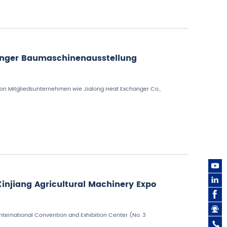
kinger Baumaschinenausstellung
on Mitgliedsunternehmen wie Jialong Heat Exchanger Co.,
injiang Agricultural Machinery Expo
s
International Convention and Exhibition Center (No. 3
0
8