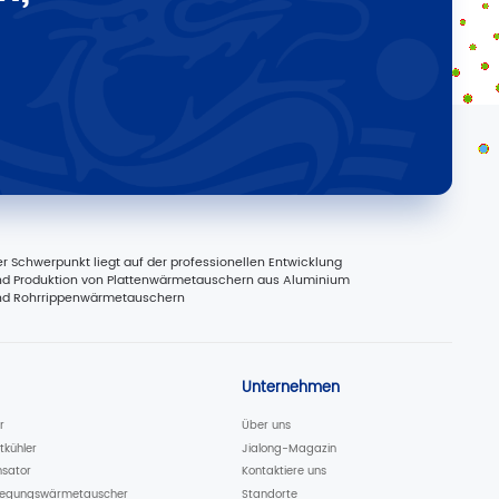
r Schwerpunkt liegt auf der professionellen Entwicklung
d Produktion von Plattenwärmetauschern aus Aluminium
nd Rohrrippenwärmetauschern
Unternehmen
r
Über uns
tkühler
Jialong-Magazin
sator
Kontaktiere uns
rlegungswärmetauscher
Standorte