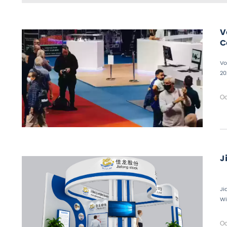
V
C
I
Vo
20
Oc
J
Ji
Wi
Oc