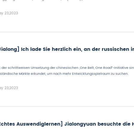
y 23,2023
Jialong] Ich lade Sie herzlich ein, an der russischen
t der schrittweisen Umsetzung der chinesischen „One Belt, One Road“-Initiative s
sländische Märkte erkundet, um nach mehr Entwicklungsspielraum zu suchen.
y 23,2023
Echtes Auswendiglernen] Jialongyuan besuchte die 